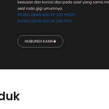
keausan dan korosi dan pada saat yang sama me
seal roda gigi umumnya.
MOBILGEAR 600 XP 220 MSDS
MOBILGEAR 600 XP 220 PDS
HUBUNGI KAMI
duk