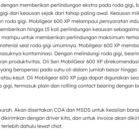
engan memberikan perlindungan ekstra pada roda gigi, bea
 gigi dari keausan sejak dari tahap paling awal. Keausan m
ari roda gigi. Mobilgear 600 XP melampaui persyaratan ind
emberikan hingga 15 kali perlindungan keausan sebagaimana 
ng mampu untuk memberikan perlindungan maksimum terha
terial seal roda gigi umumnya. Mobilgear 600 XP membant
suknya kontaminasi. Dengan melindungi roda gigi, bearin
 produktivitas. Oli Seri MobilGear 600 XP direkomendasika
 yang beroperasi pada suhu oli dalam jumlah besar hingga 
tau kejut. Oli Mobilgear 600 XP juga dapat digunakan secara
gigi, termasuk plain dan rollling contact bearing dengan 
murah. Akan disertakan COA dan MSDS untuk keaslian bara
dikirimkan dengan driver kita, dan untuk invoice akan dik
terlebih dahulu lewat chat.